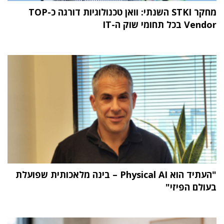
מחקר STKI השנתי: וואן טכנולוגיות דורגה כ-TOP
Vendor בכל תחומי שוק ה-IT
"העתיד הוא Physical AI – בינה מלאכותית שפועלת
בעולם הפיזי"