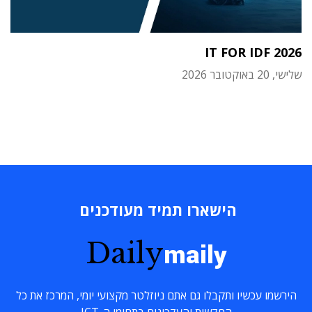
IT FOR IDF 2026
שלישי, 20 באוקטובר 2026
הישארו תמיד מעודכנים
Daily
maily
הירשמו עכשיו ותקבלו גם אתם ניוזלטר מקצועי יומי, המרכז את כל