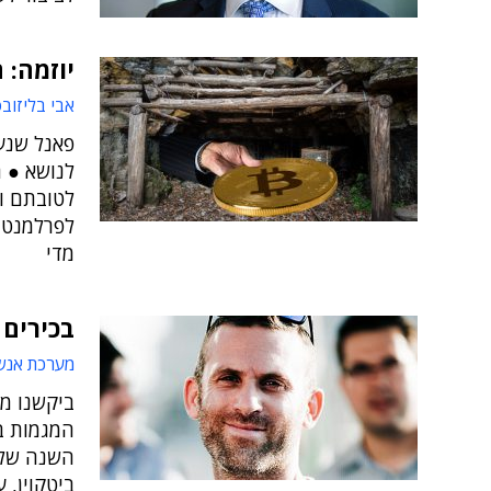
יוזמה: 
אבי בליזוב
פאנל שנע
לנושא ● 
לטובתם וח
לפרלמנט, 
מדי
בכירים 
מערכת אנש
ביקשנו מב
המגמות ב
השנה שלה
ביטקוין, 