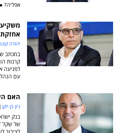
אפליה? ● 
משקיעי 
אחזקת 
יהודה קונפ
במכתב שש
קרנות הון
לפגיעה אס
עם הנהל
האם הש
ג'ון בן-זקן
בנק ישרא
של שקל די
לציבור לש