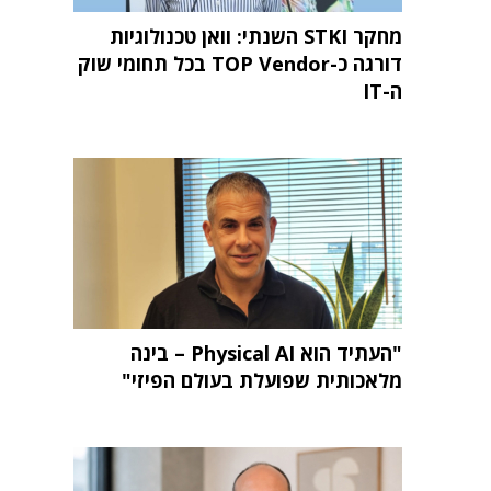
מחקר STKI השנתי: וואן טכנולוגיות
דורגה כ-TOP Vendor בכל תחומי שוק
ה-IT
"העתיד הוא Physical AI – בינה
מלאכותית שפועלת בעולם הפיזי"