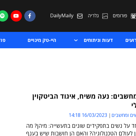
פורומים
גלריה
DailyMaily
ועים
דעות וניתוחים
היי-טק מינויים
פו
חשבים: נעה משיח, איגוד הביטקוין
י
ת
ים ומחשבים
16/03/2023 14:18
ת
ד על נשים בתפקידים שונים בתעשייה: מיהן? מה
 לעולם הטכנולוגיה? והאם הן חושבות שיש בענף