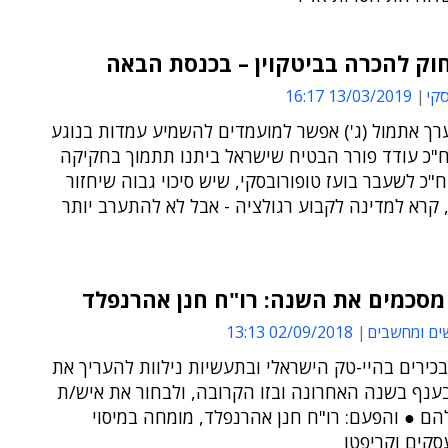
חוק להכרה בביטקוין – בכנסת הבאה
סקי
13/03/2019 16:17
רך אתמול (ג') אפשר למועמדים להשמיע עמדות בנוגע
ח"כ עודד פורר הבטיח שישראל ביתנו תתמוך בחקיקה
"כ לשעבר בועז טופורובסקי, שיש סיכוי גבוה שיחזור
קרא למדינה לקבוע רגולציה - אבל לא להתערב יותר
מסכמים את השנה: רו"ח חנן אהרנפלד
ים ומחשבים
02/09/2018 13:13
כירים בהיי-טק הישראלי ובתעשיות נילוות להעריך את
ענף בשנה האחרונה ובזו הקרובה, ולבחור את איש/ת
ם ● והפעם: רו"ח חנן אהרנפלד, מומחה במיסוי
עסקים וקריפטו