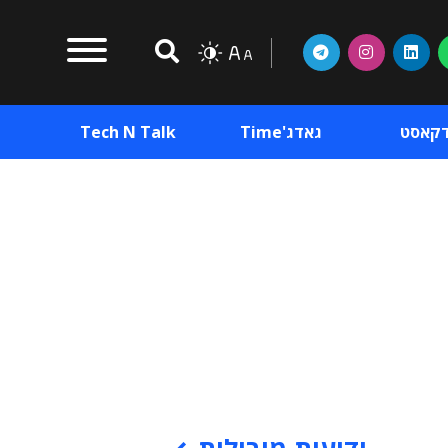
דקאסט
גאדג'Time
Tech N Talk
וכן פרסומי
תוכן פרסומי
וכן פרסומי