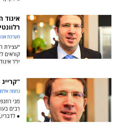
איגוד ה
רלוונטי
מערכת אנש
"עצירת ה
קוראים לצ
יו"ר איגוד
"קרייג 
נחמה אלמו
מני רוזנפ
● לדבריו,