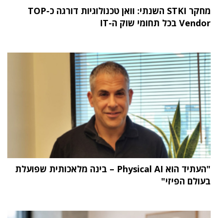
מחקר STKI השנתי: וואן טכנולוגיות דורגה כ-TOP
Vendor בכל תחומי שוק ה-IT
"העתיד הוא Physical AI – בינה מלאכותית שפועלת
בעולם הפיזי"