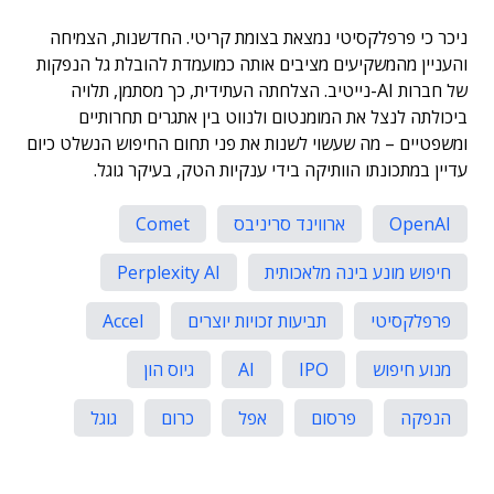
ניכר כי פרפלקסיטי נמצאת בצומת קריטי. החדשנות, הצמיחה
והעניין מהמשקיעים מציבים אותה כמועמדת להובלת גל הנפקות
של חברות AI-נייטיב. הצלחתה העתידית, כך מסתמן, תלויה
ביכולתה לנצל את המומנטום ולנווט בין אתגרים תחרותיים
ומשפטיים – מה שעשוי לשנות את פני תחום החיפוש הנשלט כיום
עדיין במתכונתו הוותיקה בידי ענקיות הטק, בעיקר גוגל.
OpenAI
ארווינד סריניבס
Comet
חיפוש מונע בינה מלאכותית
Perplexity AI
פרפלקסיטי
תביעות זכויות יוצרים
Accel
מנוע חיפוש
IPO
AI
גיוס הון
הנפקה
פרסום
אפל
כרום
גוגל