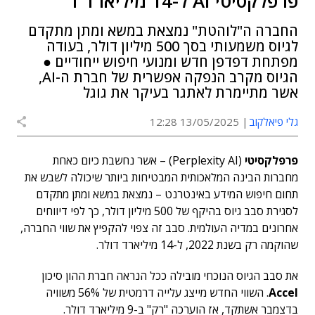
פרפלקסיטי AI ל-14 מיליארד ד'
החברה ה"לוהטת" נמצאת במשא ומתן מתקדם
לגיוס משמעותי בסך 500 מיליון דולר, בעודה
מפתחת דפדפן חדש ומנועי חיפוש ייחודיים ●
הגיוס מקרב הנפקה אפשרית של חברת ה-AI,
אשר מתיימרת לאתגר בעיקר את גוגל
גלי פיאלקוב
13/05/2025 12:28
פרפלקסיטי
(Perplexity AI) – אשר נחשבת כיום כאחת
מחברות הבינה המלאכותית המבטיחות ביותר שיכולה לשבש את
תחום חיפוש המידע באינטרנט – נמצאת במשא ומתן מתקדם
לסגירת סבב גיוס בהיקף של 500 מיליון דולר, כך לפי דיווחים
אחרונים במדיה העולמית. סבב זה צפוי להקפיץ את שווי החברה,
שהוקמה רק בשנת 2022, ל-14 מיליארד דולר.
את סבב הגיוס הנוכחי מובילה ככל הנראה חברת ההון סיכון
Accel
. השווי החדש מייצג עלייה דרמטית של 56% משוויה
בדצמבר אשתקד, אז הוערכה "רק" ב-9 מיליארד דולר.