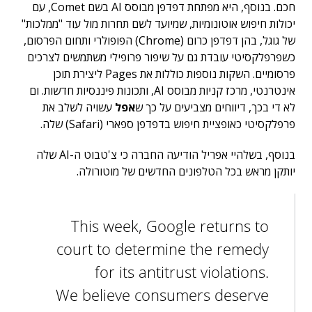
חכם. בנוסף, היא מפתחת דפדפן מבוסס AI בשם Comet, עם
יכולות חיפוש אוטונומיות, שמיועד לשם תחרות מול עוד "ממלכות"
של גוגל, בהן דפדפן כרום (Chrome) הפופולרי ותחום הפרסום,
כשפרפלקסיטי עובדת גם על שיפור פרופילי משתמשים לצרכים
פרסומיים. השקות נוספות כוללות את Pages ליצירת תוכן
אינטרנטי, מרכז קניות מבוסס AI, ותכונות פיננסיות חדשות. ום
לא די בכך, דיווחים מצביעים על כך ש
אפל
עשויה לשלב את
פרפלקסיטי כאופציית חיפוש בדפדפן ספארי (Safari) שלה.
בנוסף, בשלהיי אפריל הודיעה החברה כי צ'טבוט ה-AI שלה
יותקן מראש בכל הטלפונים החדשים של מוטורולה.
This week, Google returns to
court to determine the remedy
for its antitrust violations.
We believe consumers deserve