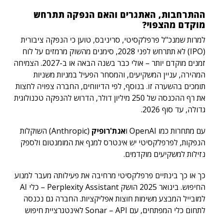
ההתרחבות, האתגרים והאם הנפקה תתרחש
מוקדם מהצפוי?
למרות שמנכ"ל פרפלקסיטי, סריניבס, טוען כי הנפקה ציבורית
(IPO) לא תתרחש לפני 2028, סימנים מהשוק מרמזים על לוח
זמנים מוקדם יותר – אולי כבר בשנה הבאה או ב-2027. הצמיחה
המהירה, עניין המשקיעים, והמסחר הפעיל במניות משניות
תומכים בהשערה זו. בנוסף, לפי הדיווחים, החברה צפויה לחצות
את רף ההכנסה של 250 מיליון דולר, הדרוש להנפקה טכנולוגית
גדולה, עד סוף 2026.
עם מתחרות כמו OpenAI ו
אנת'רופיק
(Anthropic) השוקלות
הנפקות, לפרפלקסיטי יש אינטרס למנף את המומנטום ולספק
נזילות למשקיעים מוקדמים.
כך או כך בינתיים פרפלקסיטי מרחיבה את פעילותה מעבר למנוע
החיפוש. בינואר 2025 הושק Perplexity Assistant – כלי AI
למובייל המבצע משימות חוצות אפליקציות. החברה גם נכנסה
לתחום כלי המפתחים, עם Sonar – API לאינטגרציית חיפוש