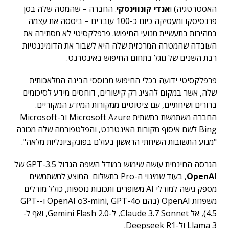
האסטרטגיה) ו
אנדי קונווינסקי
. החברה – שהמטה שלה בסן
פרנסיסקו ומעסיקה כיום כ-100 עובדים – ביססה את עצמה
במהירות בתעשיית מנועי החיפוש. פרפלקסיטי לא מסתירה את
העובדה שהמטרה המרכזית שלה היא לשבור את הדומיננטיות
רבת השנים של גוגל בתחום החיפוש באינטרנט.
פרפלקסיטי ידועה בכלי החיפוש מבוססי הבינה המלאכותית
שלה, אשר במקום להציג רק קישורים, דוחסים מידע לסיכומים
ברורים ושיחתיים, עם ציטוטים ממקורות המידע המקוריים.
החברה משתמשת בתשתית Microsoft Azure וב-Microsoft
Bing לשם איסוף מקורות האינטרנט, והפלטפורמה שלה מכונה
"מנוע התשובות השיחתי הראשון בעולם בפונקציונליות מלאה".
הגרסה החינמית עושה שימוש במודל השפה הגדול GPT-3.5 של
OpenAI
, בעוד שמינוי ה-Pro בתשלום המוצע למשתמשים
מספק גישה למודלי AI משופרים ותכונות נוספות, כולל מודלים
משפחת OpenAI (בהם OpenAI o3-mini, GPT-4o ו-GPT-
4.5), אל Claude 3.7 Sonnet, ל-Gemini Flash 2.0, ואף ל-
Llama 3 ול-Deepseek R1.