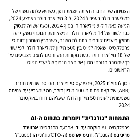
הצמיחה של החברה הייתה יוצאת דופן, כשהיא עלתה משווי של
כמיליארד דולר באפריל 2024, ל-3 מיליארד דולר באמצע 2024,
הגיעה כאמור ל-9 מיליארד ד' בסוף 2024, וכעת עשויה לנסוק
כבר לשווי של 14 מיליארד דולר. המשא ומתן הנוכחי משקף יעד
מתוקן מיעדים קודמים בתחילת השנה, כשבמרץ האחרון דווח כי
פרפלקסיטי שאפה לגייס בין 500 מיליון למיליארד דולר, לפי שווי
של 18 מיליארד דולר. כעת מקורות המקורבים למצב מצביעים על
כך שהסבב הנוכחי מכוון אל הצד הנמוך של יעדי הגיוס
הראשוניים.
נכון לתחילת 2025, פרפלקסיטי מייצרת הכנסה שנתית חוזרת
(ARR) של קצת פחות מ-100 מיליון דולר, מה שמצביע על צמיחה
משמעותית לעומת 50 מיליון הדולר שעליהם דווח באוקטובר
2024.
התמחות "גולגלית" ויומרות בתחום ה-AI
פרפלקסיטי AI הוקמה על ידי ארבעה מהנדסים:
ארווינד
סריניבס
(המנכ"ל),
דניס יארטס
(ה-CTO),
ג'וני הו
(סמנכ"ל