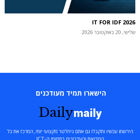
IT FOR IDF 2026
שלישי, 20 באוקטובר 2026
הישארו תמיד מעודכנים
Daily
maily
הירשמו עכשיו ותקבלו גם אתם ניוזלטר מקצועי יומי, המרכז את כל
החדשות והעדכונים בתחומי ה-ICT