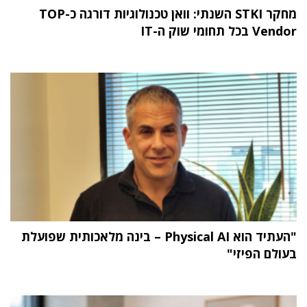
מחקר STKI השנתי: וואן טכנולוגיות דורגה כ-TOP
Vendor בכל תחומי שוק ה-IT
"העתיד הוא Physical AI – בינה מלאכותית שפועלת
בעולם הפיזי"