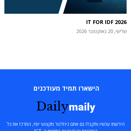
IT FOR IDF 2026
שלישי, 20 באוקטובר 2026
הישארו תמיד מעודכנים
Daily
maily
הירשמו עכשיו ותקבלו גם אתם ניוזלטר מקצועי יומי, המרכז את כל