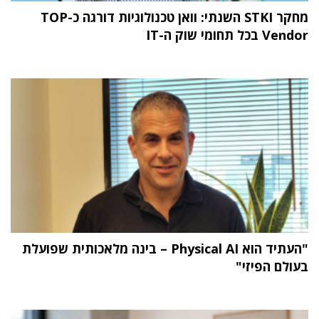
מחקר STKI השנתי: וואן טכנולוגיות דורגה כ-TOP
Vendor בכל תחומי שוק ה-IT
"העתיד הוא Physical AI – בינה מלאכותית שפועלת
בעולם הפיזי"