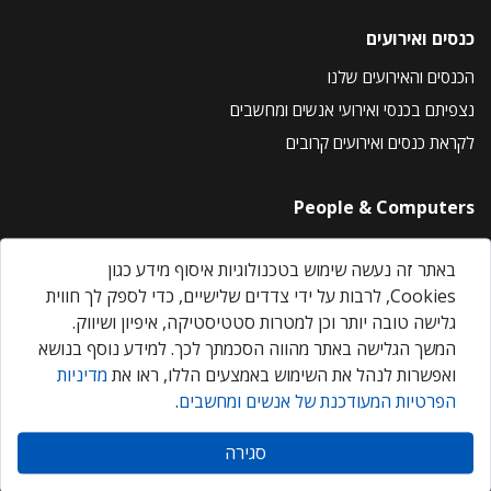
כנסים ואירועים
הכנסים והאירועים שלנו
נצפיתם בכנסי ואירועי אנשים ומחשבים
לקראת כנסים ואירועים קרובים
People & Computers
About Us
באתר זה נעשה שימוש בטכנולוגיות איסוף מידע כגון
Privacy Policy
Cookies, לרבות על ידי צדדים שלישיים, כדי לספק לך חווית
Contact Us
גלישה טובה יותר וכן למטרות סטטיסטיקה, איפיון ושיווק.
Our Events
המשך הגלישה באתר מהווה הסכמתך לכך. למידע נוסף בנושא
ואפשרות לנהל את השימוש באמצעים הללו, ראו את
מדיניות
הפרטיות המעודכנת של אנשים ומחשבים
.
אנשים ומחשבים © 2026 – כל הזכויות שמורות
סגירה
Created by