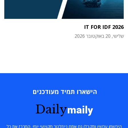
IT FOR IDF 2026
שלישי, 20 באוקטובר 2026
הישארו תמיד מעודכנים
Daily
maily
הירשמו עכשיו ותקבלו גם אתם ניוזלטר מקצועי יומי, המרכז את כל