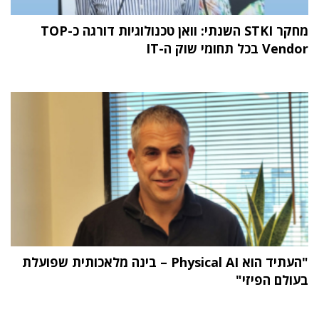
מחקר STKI השנתי: וואן טכנולוגיות דורגה כ-TOP
Vendor בכל תחומי שוק ה-IT
"העתיד הוא Physical AI – בינה מלאכותית שפועלת
בעולם הפיזי"