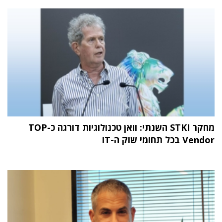
מחקר STKI השנתי: וואן טכנולוגיות דורגה כ-TOP
Vendor בכל תחומי שוק ה-IT