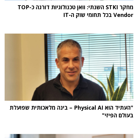
מחקר STKI השנתי: וואן טכנולוגיות דורגה כ-TOP
Vendor בכל תחומי שוק ה-IT
"העתיד הוא Physical AI – בינה מלאכותית שפועלת
בעולם הפיזי"