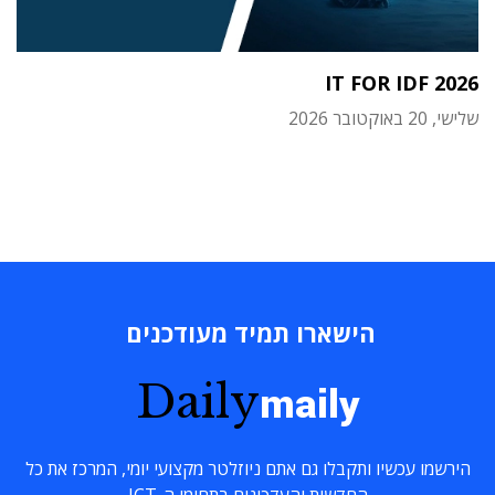
IT FOR IDF 2026
שלישי, 20 באוקטובר 2026
הישארו תמיד מעודכנים
Daily
maily
הירשמו עכשיו ותקבלו גם אתם ניוזלטר מקצועי יומי, המרכז את כל
החדשות והעדכונים בתחומי ה-ICT