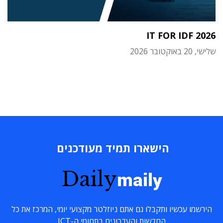
IT FOR IDF 2026
שלישי, 20 באוקטובר 2026
הישארו תמיד מעודכנים
Daily
maily
הירשמו עכשיו ותקבלו גם אתם ניוזלטר מקצועי יומי, המרכז את כל
החדשות והעדכונים בתחומי ה-ICT