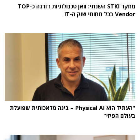
מחקר STKI השנתי: וואן טכנולוגיות דורגה כ-TOP
Vendor בכל תחומי שוק ה-IT
"העתיד הוא Physical AI – בינה מלאכותית שפועלת
בעולם הפיזי"