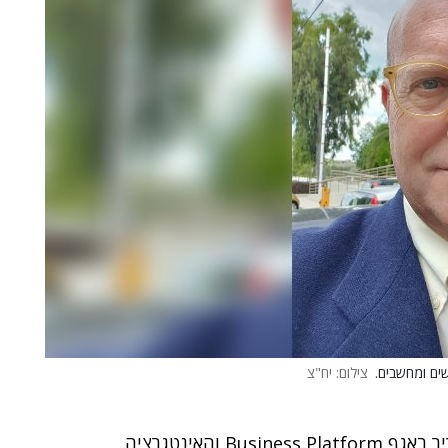
צילום: יח"צ
, מונה לאחרונה לתפקיד מנהל מכירות בכיר באגף Business Platform והאינטגרציה