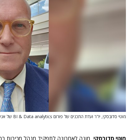
מוטי סדובסקי, יו"ר ועדת התכנים של פורום BI & Data analytics של אנשים ומחשבים.
מוטי סדובסקי