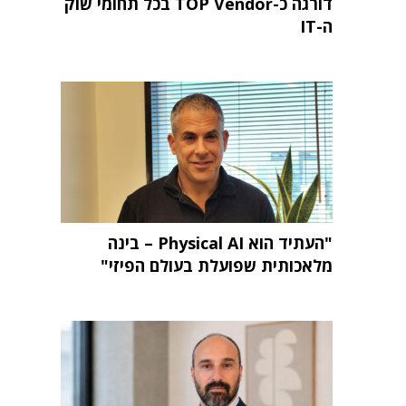
דורגה כ-TOP Vendor בכל תחומי שוק
ה-IT
"העתיד הוא Physical AI – בינה
מלאכותית שפועלת בעולם הפיזי"