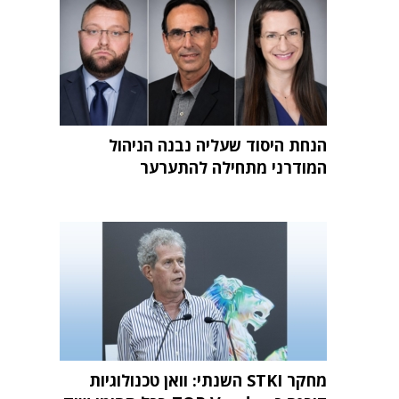
הנחת היסוד שעליה נבנה הניהול
המודרני מתחילה להתערער
מחקר STKI השנתי: וואן טכנולוגיות