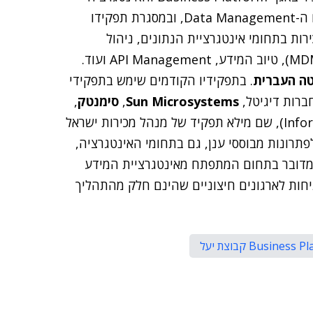
. סדובסקי הוא מומחה בעל ניסיון רב בעולם ה-Data Management, ובמסגרת תפקידו
ות בתחומי אינטגרציית הנתונים, ניהול
(Metadata Catalog), וירטואליזציה, סינכרון נתונים (MDM), טיוב המידע, API Management ועוד.
טה העברית
. בתפקידיו הקודמים שימש בתפקידי
ברות דיגיטל,
Sun Microsystems
,
סימנטק
,
(Informatica), שם מילא תפקיד של מנהל מכירות ישראל
לפתרונות מבוססי ענן, גם בתחומי האינטגרציה,
 "מדובר בתחום המתפתח מאינטגרציית המידע
יחות לארגונים חיצוניים שהינם חלק מהתהליך
Business קבוצת יעל