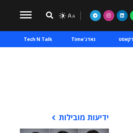
דקאסט
גאדג'Time
Tech N Talk
וכן פרסומי
תוכן פרסומי
וכן פרסומי
ידיעות מובילות