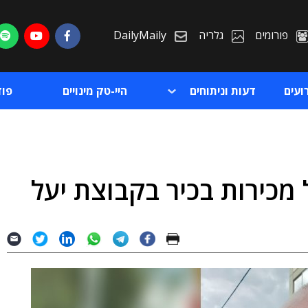
פורומים
גלריה
DailyMaily
ועים
דעות וניתוחים
היי-טק מינויים
פו
 מכירות בכיר בקבוצת יעל
ת
ת