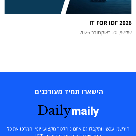
IT FOR IDF 2026
שלישי, 20 באוקטובר 2026
הישארו תמיד מעודכנים
Daily
maily
הירשמו עכשיו ותקבלו גם אתם ניוזלטר מקצועי יומי, המרכז את כל