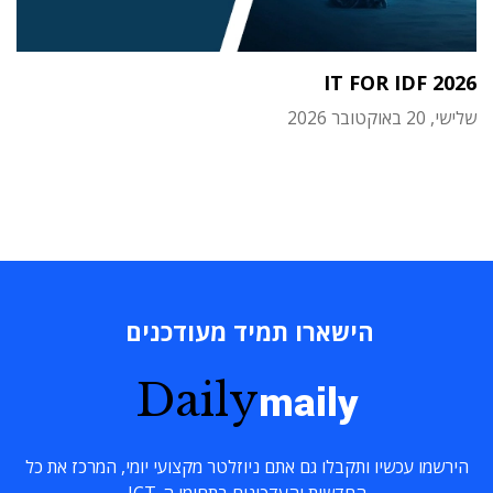
IT FOR IDF 2026
שלישי, 20 באוקטובר 2026
הישארו תמיד מעודכנים
Daily
maily
הירשמו עכשיו ותקבלו גם אתם ניוזלטר מקצועי יומי, המרכז את כל