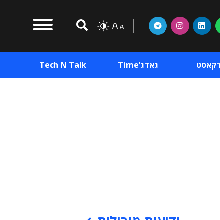
דקאסט
גאדג'Time
Tech N Talk
וכן פרסומי
תוכן פרסומי
וכן פרסומי