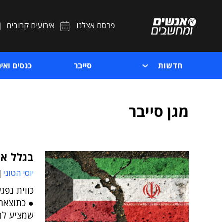
פרסם אצלנו
אירועים קרובים
חדשות
סייבר
כנסים ואיר
מגן סייבר
בגלל אי
יוסי הטוני
כווית נפג
● כתוצאה 