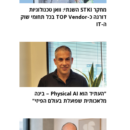
מחקר STKI השנתי: וואן טכנולוגיות
דורגה כ-TOP Vendor בכל תחומי שוק
ה-IT
"העתיד הוא Physical AI – בינה
מלאכותית שפועלת בעולם הפיזי"