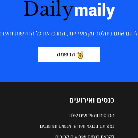
Daily
maily
 גם אתם ניוזלטר מקצועי יומי, המרכז את כל החדשות והעדכוני
הרשמה
כנסים ואירועים
הכנסים והאירועים שלנו
נצפיתם בכנסי ואירועי אנשים ומחשבים
לקראת כנסים ואירועים קרובים