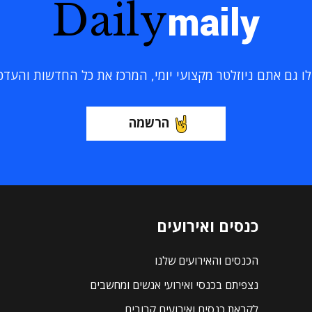
Daily
maily
 גם אתם ניוזלטר מקצועי יומי, המרכז את כל החדשות והעדכוני
הרשמה
כנסים ואירועים
הכנסים והאירועים שלנו
נצפיתם בכנסי ואירועי אנשים ומחשבים
לקראת כנסים ואירועים קרובים