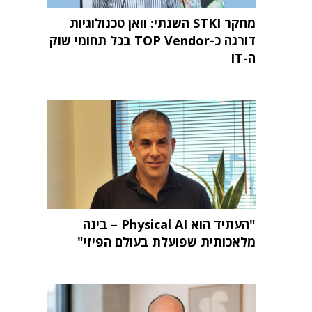
מחקר STKI השנתי: וואן טכנולוגיות
דורגה כ-TOP Vendor בכל תחומי שוק
ה-IT
"העתיד הוא Physical AI – בינה
מלאכותית שפועלת בעולם הפיזי"