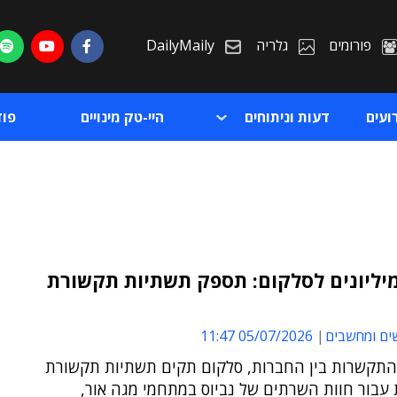
פורומים
גלריה
DailyMaily
ועים
דעות וניתוחים
היי-טק מינויים
פו
יליונים לסלקום: תספק תשתיות תקשורת
ת
ים ומחשבים
05/07/2026 11:47
ת
תקשרות בין החברות, סלקום תקים תשתיות תקשורת
עבור חוות השרתים של נביוס במתחמי מגה אור,