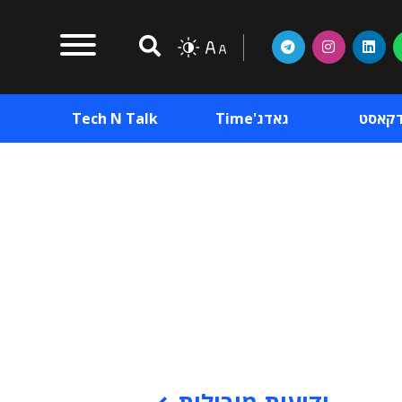
דקאסט
גאדג'Time
Tech N Talk
וכן פרסומי
תוכן פרסומי
וכן פרסומי