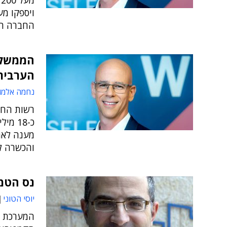
מ
ויספקו מע
החברה הב
הממשלה
הערבית 
נחמה אלמו
רשות החד
כ-18 
מענה לאח
והכשרה ל
נס הטמיעה ERP של סאפ בא
יוסי הטוני