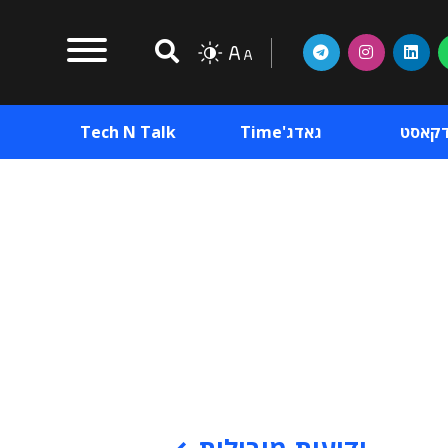
דקאסט
גאדג'Time
Tech N Talk
וכן פרסומי
תוכן פרסומי
וכן פרסומי