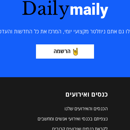
Daily
maily
 גם אתם ניוזלטר מקצועי יומי, המרכז את כל החדשות והעדכוני
הרשמה
כנסים ואירועים
הכנסים והאירועים שלנו
נצפיתם בכנסי ואירועי אנשים ומחשבים
לקראת כנסים ואירועים קרובים