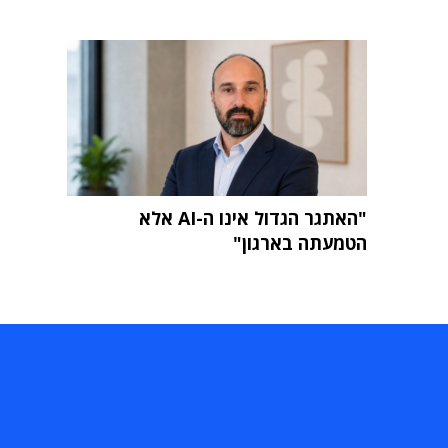
"האתגר הגדול אינו ה-AI אלא
הטמעתה בארגון"