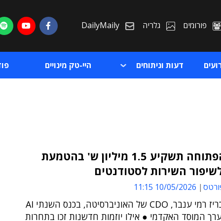
פורומים
גלריה
DailyMaily
ועים
דעות וניתוחים
היי-טק מינויים
פו
האונ' הפתוחה תשקיע 1.5 מיליון ש' בהטמעת
ת
ורטס
10/05/2026 11:15
ת
על כך הכריז רמי ענבר, CDO של האוניברסיטה, בכנס השנתי AI
ך המוסד האקדמי ● אילו יוזמות חדשנות זכו בתחרות