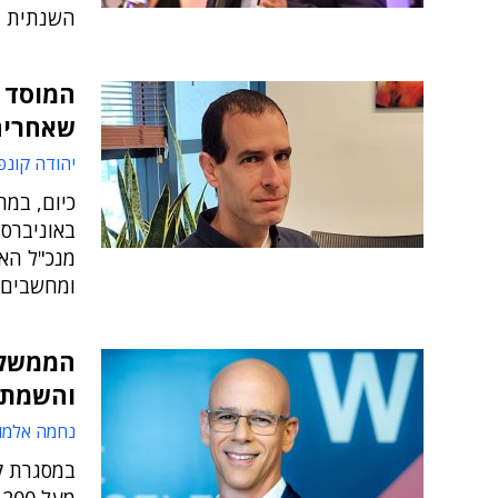
השנתית ב
המוסד 
שאחרים
יהודה קונפ
כיום, במ
באוניברסי
מנכ"ל האו
ומחשבים, 
הממשלה
והשמת 
נחמה אלמו