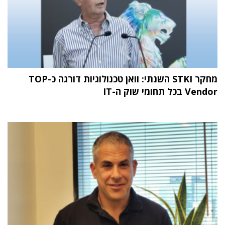
מחקר STKI השנתי: וואן טכנולוגיות דורגה כ-TOP
Vendor בכל תחומי שוק ה-IT