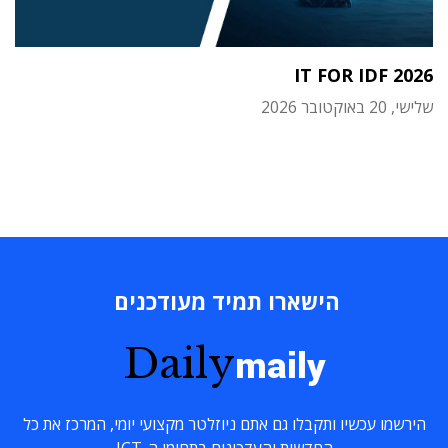
IT FOR IDF 2026
שלישי, 20 באוקטובר 2026
הישארו תמיד מעודכנים
Daily
maily
הירשמו עכשיו ותקבלו גם אתם ניוזלטר מקצועי יומי, המרכז את כל