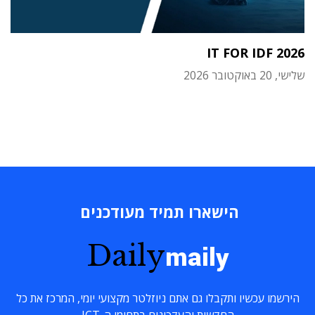
IT FOR IDF 2026
שלישי, 20 באוקטובר 2026
הישארו תמיד מעודכנים
Daily
maily
הירשמו עכשיו ותקבלו גם אתם ניוזלטר מקצועי יומי, המרכז את כל