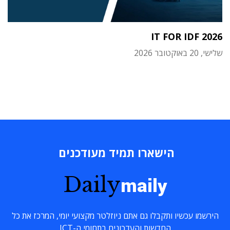
IT FOR IDF 2026
שלישי, 20 באוקטובר 2026
הישארו תמיד מעודכנים
Daily
maily
הירשמו עכשיו ותקבלו גם אתם ניוזלטר מקצועי יומי, המרכז את כל
החדשות והעדכונים בתחומי ה-ICT