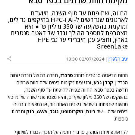
מקימה חוות שרתים בכפר סבא
החווה, שתיפתח עד סוף השנה, מיועדת
לארגונים שנדרשים ל-AI ו-HPC בהיקפים גדולים,
ומוקמת בהשקעה של 350 מיליון ש' ● היא
מצטרפת למספר ההולך וגדל של דאטה סנטרים
בארץ, ותציע ענן היברידי על גבי HPE
GreenLake
יניב הלפרין
02/07/2024 13:30
תחום הדאטה סנטרים רותח:
סרברז
, חברה בת של חברת יזמות
הנדל"ן
קרדן גבע
, ו
רני צים
מקימות בימים אלה חוות שרתים
חדשה בכפר סבא. החווה צפויה להיפתח עד סוף השנה,
בהשקעה של 350 מיליון שקלים, והיא מצטרפת לשורה של מרכזי
מחשוב שנפתחו בישראל בשנים האחרונות, או נמצאים בבנייה
בימים אלה – של
בינת
,
מיקרוסופט
,
גוגל
,
AWS
,
בזק
וחברות
נוספות.
לקראת פתיחת המתקן, סרברז חתמה על מזכר הבנות לשיתוף