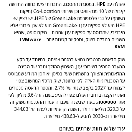
פעולה עם
HPE
. במסגרת ההסכם, החברות יציעו בחווה החדשה
קיבולת של 10 מגה-וואט וכן שירותי Co-Location (מיקום
משותף) על גבי פלטפורמת GreenLake של HPE. יש לציין ש-
HPE היא לא ספקית ענן ו-GreenLake הוא לא ענן ציבורי אלא
היברידי, שמבוסס על ספקיות ענן אחרות – מיקרוסופט, שהיא
השנייה בגודלה בשוק, וספקיות קטנות יותר –
VMware
ו-
.
KVM
שוק הדאטה סנטרים נמצא במגמת צמיחה, במיוחד על רקע
המעבר המהיר לשירותי ענן, האימוץ ההולך וגובר של הבינה
המלאכותית והצורך בתשתיות שעל בסיסן יאוחסן המידע שמבוסס
על הטכנולוגיות האלה. לפי
גרטנר
, שוק מרכזי המחשוב צפוי
לצמוח עד 2027 בקצב שנתי של 2.7%, ומספר הדאטה סנטרים
ואתרי הקצה ברחבי העולם צפוי להגיע בשנה זו ל-3.6 מיליון. לפי
אתר
סטטיסטה
, בעוד שבשנה שעברה עמדו ההכנסות משוק זה
על 329.3 מיליארד דולר, השנה הן עתידות לעמוד על 344.03
מיליארד וב-2030 להגיע ל-438.63 מיליארד.
עוד שלוש חוות שרתים בשוהם