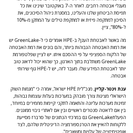
מעגלי אבטחה רחבים. לאחר ה-7 באוקטובר שינינו את כל
תפיסת הביטחון שלנו והעלינו, במסגרת ניהול הסיכונים, את
הסיכון למתקפה פיזית או למתקפת טילים על המתקן מ-10%
ל-80%", ציין.
מה באשר לאבטחת הענן? ב-HPE אומרים כי ל-GreenLake יש
את רמות האבטחה הגבוהות ביותר, והם בונים את רמת האבטחה
של הלקוח הספציפי על פי ההסכם איתו. יש לציין שפלטפורמת
GreenLake משתלבת בתוך הארגון, כך שהוא יכול לדאוג טוב
יותר לאבטחת המידע שלו. מעבר לזה, יש ל-HPE גוף שירותי
אבטחה.
ענת וינטר-קליין
, מנכ"לית HPE ישראל, אמרה כי "מגמות השוק
הישראלי מציגות צורך מובהק במערכות בעלות עוצמות גבוהות,
זמינות מערכות עליונה והתאמה לתקני קיימות מחמירים במיוחד,
בין אם לדאטה סנטרים ראשיים ובין אם לאתרי גיבוי ממוגנים.
הפעלתGreenLake גם במרכזי הנתונים של סרברז מסייעת
ללקוחות להאיץ את הטרנספורמציה הדיגיטלית שלהם, לצד
אופטימיזציה של עלויות ומשאבים".