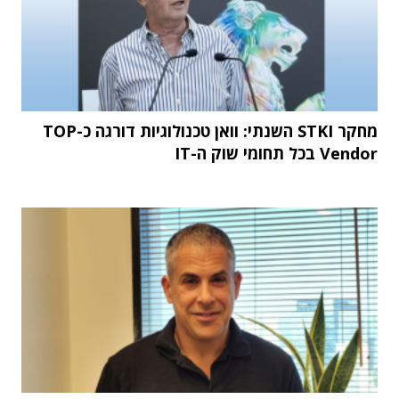
מחקר STKI השנתי: וואן טכנולוגיות דורגה כ-TOP
Vendor בכל תחומי שוק ה-IT