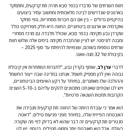
חוות השרתים של סרברז בכפר סבא תהיה תת קרקעית, ותתמקד
בארגונים שנדרשים לבינה מלאכותית ומחשוב עתיר ביצועים
בהיקפים גדולים – בין אם הם חברות מסחריות, גופי מחקר
ואקדמיה או ארגונים ביטחוניים. החווה היא חלק מפרויקט כולל
שקרדן גבע מקימה בכפר סבא, שכולל מלבדה גם מרכז מסחרי
ומבנה לוגיסטי. יש לציין שהחברה מקימה בימים אלה שלוש חוות
שרתים נוספות בשוהם, שצפויות להיפתח עד סוף 2025 –
בקיבולת של 32 מגה-וואט.
לדברי
ערן לב
, שותף בקרדן גבע, "לחברות המתחרות אין קיבולת
גבוהה ואין להן מספיק חשמל. אנחנו במדינה שבה ייצור החשמל
וההולכה שלו מאתגרים, במיוחד על רקע האיומים הביטחוניים,
ויש לנו שטחים שאנחנו מתכוונים להקים עליהם ב-5-10 השנים
הקרובות תחנות השנאה פרטיות".
הוא אמר כי עובדת היותה של החווה תת קרקעית מגבירה את
האבטחה הפיזית שלה, במיוחד מפני פגיעות טילים. "דאטה
סנטרים תת קרקעיים זה דבר שהוא לא בדיוק לפי מה שקורה
בעולם, אבל הוא מאובטח יותר וממוגן מטילים. בנוסף, יש לנו