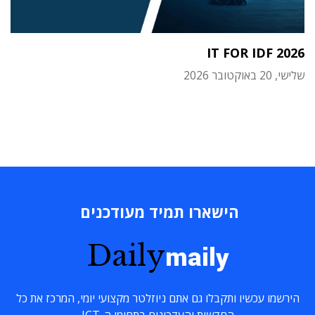
IT FOR IDF 2026
שלישי, 20 באוקטובר 2026
הישארו תמיד מעודכנים
Daily
maily
הירשמו עכשיו ותקבלו גם אתם ניוזלטר מקצועי יומי, המרכז את כל