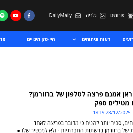
פורומים
גלריה
DailyMaily
ועים
דעות וניתוחים
היי-טק מינויים
פו
אן אמנם פרצה לטלפון של ברוורמן?
 מטילים ספק
ת
28/12/2025 18:19
ת
ים, סביר יותר להניח כי מדובר בפריצה לאחד
 של ברוורמן ברשתות החברתיות - ולא למכשיר שלו ●