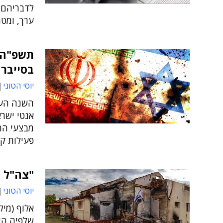
לדבריהם,
ערך, ומטר
תשפ"ה: 
בסייבר
יוסי הטוני
השנה העב
אנטי ישרא
מבצעי ההש
פעילות ק
"צה"ל היה כושל 
יוסי הטוני
אלוף (מיל