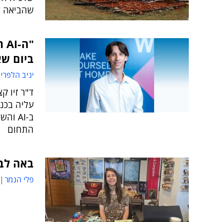
שהביאה ל
"ה
ביום ש
יניב הלפרין
ד"ר זיו ק
עליה בכנס
ב-AI 
התחום
באה לבק
פלי הנמר