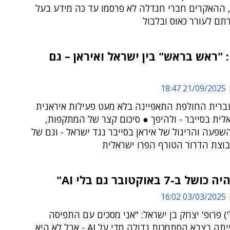
 ההאקרים חברי חנדלה לא פרסמו עד כה מידע בעל
תם לעורר כאוס ובלבול
"ראש בראש" בין ישראל ואיראן – גם
21/09/2025 18:47
רית החולפת התאפיינה בלא מעט פעילות איראנית
לית בסייבר - ולהיפך ● סיכום קצר של המתקפות,
פעה והריגול של איראן בסייבר נגד ישראל - וגם של
בוצת הדרור הטורף הפרו ישראלית
ב-7 באוקטובר גם בלי AI"
03/03/2025 16:02
') פרופ' יצחק בן ישראל: "אני מסכים עם התפיסה
שלפיה הייתה בצבא הסתמכות גדולה מדי על AI - אבל לא היא