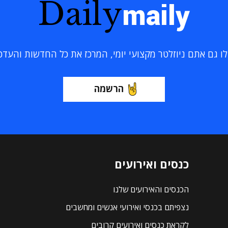
Daily
maily
 גם אתם ניוזלטר מקצועי יומי, המרכז את כל החדשות והעדכוני
הרשמה
כנסים ואירועים
הכנסים והאירועים שלנו
נצפיתם בכנסי ואירועי אנשים ומחשבים
לקראת כנסים ואירועים קרובים