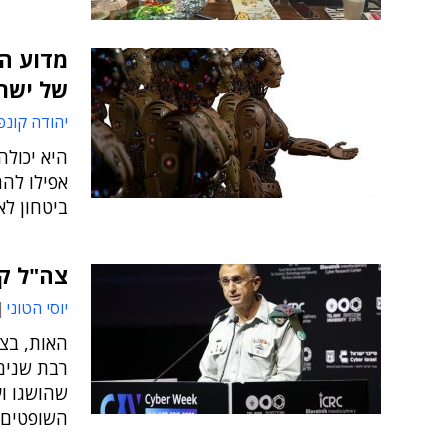
מדוע הב
של ישר
יהודה קונפ
היא יכולה
אפילו להח
ביטחון לא
צה"ל קי
יוסי הטוני
האות, בצו
רבת שנים
שהושגו וע
השופטים