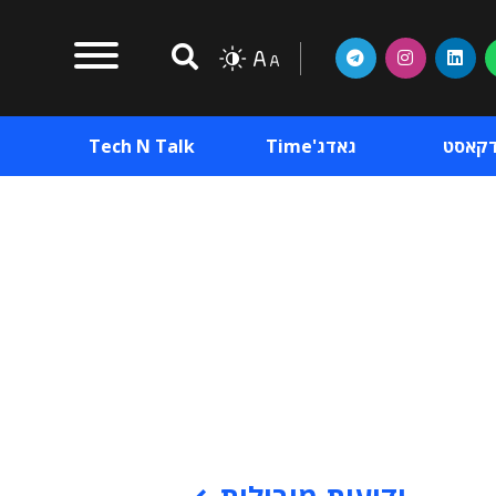
דקאסט
גאדג'Time
Tech N Talk
וכן פרסומי
תוכן פרסומי
וכן פרסומי