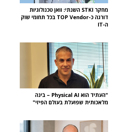
מחקר STKI השנתי: וואן טכנולוגיות
דורגה כ-TOP Vendor בכל תחומי שוק
ה-IT
"העתיד הוא Physical AI – בינה
מלאכותית שפועלת בעולם הפיזי"