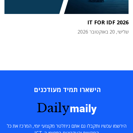
IT FOR IDF 2026
שלישי, 20 באוקטובר 2026
הישארו תמיד מעודכנים
Daily
maily
הירשמו עכשיו ותקבלו גם אתם ניוזלטר מקצועי יומי, המרכז את כל