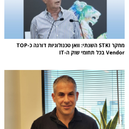
מחקר STKI השנתי: וואן טכנולוגיות דורגה כ-TOP
Vendor בכל תחומי שוק ה-IT