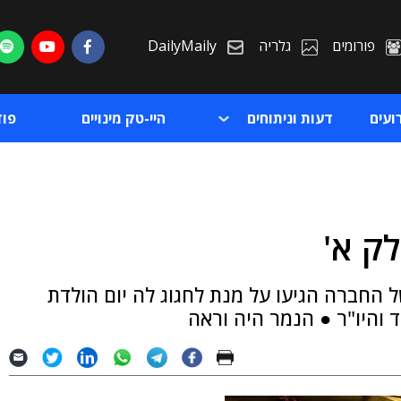
פורומים
גלריה
DailyMaily
ועים
דעות וניתוחים
היי-טק מינויים
פו
ת
ל החברה הגיעו על מנת לחגוג לה יום הולדת
ת
סד והיו"ר ● הנמר היה וראה