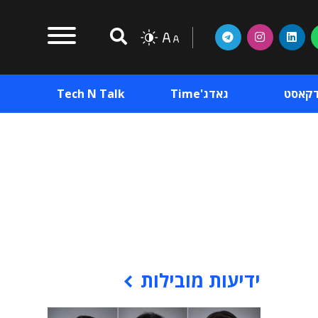
דקאסט
גאדג'Time
Tech N Talk
וכן פרסומי
תוכן פרסומי
וכן פרסומי
ידיעות מובילות