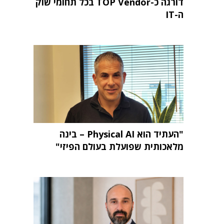
דורגה כ-TOP Vendor בכל תחומי שוק
ה-IT
"העתיד הוא Physical AI – בינה
מלאכותית שפועלת בעולם הפיזי"