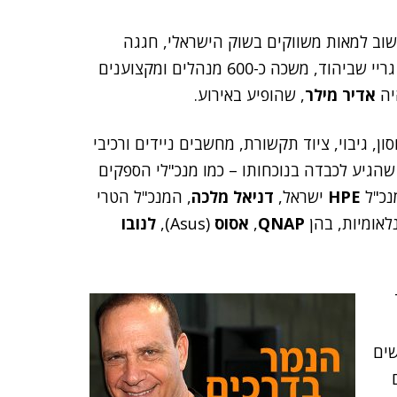
וב למאות משווקים בשוק הישראלי, חגגה
באחרונה 15 שנים לפעילותה. החגיגה, שנערכה באולם גריי שביהוד, משכה כ-600 מנהלים ומקצוענים
אדיר מילר
, שהופיע באירוע.
, גיבוי, ציוד תקשורת, מחשבים ניידים ורכיבי
הגיע לכבדה בנוכחותו – כמו מנכ"לי הספקים
נכ"ל
HPE
ישראל,
דניאל מלכה
, המנכ"ל הטרי
QNAP
,
אסוס
(Asus),
לנובו
שים