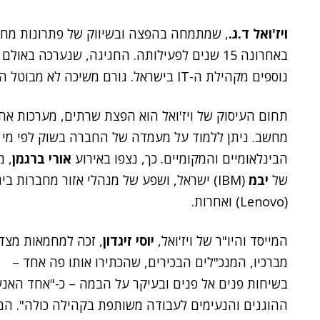
ויז'ואל ד.ג.
, שמתמחה בהפצה ובשיווק של פתרונות מחש
נוספים מקהילת ה-IT בישראל. גורם משיכה לא מבוטל היה
תחום העיסוק של ויז'ואל הוא הפצת שרתים, מערכות אחסון
מחשב. ניתן ללמוד על מעמדה של החברה בשוק לפי מי ש
הבינלאומיים והמקומיים. כך, נצפו באירוע
אורי ברגמן
, מ
של
יבמ
(IBM) ישראל, ושפע של מנהלי אזור מחברות בינלאומיות, בהן
(Lenovo) ואחרות.
המייסד והיו"ר של ויז'ואל,
יוסי זיגדון
, זכה למחמאות מצד
מברכיו, המנכ"לים הבכירים, שהכתירו אותו פה אחד –
בשיחות פנים אל פנים ובעיקר על הבמה – כ-"אחד האנ
ההוגנים והנעימים לעבודה משותפת בקהילה כולה". הם