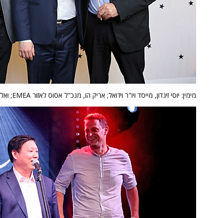
מימין: יוסי זיגדון, מייסד ויו"ר ויז'ואל; אריק הו, מנכ"ל אסוס לאזור EMEA; ואלון עילם, מנכ"ל ויז'ואל