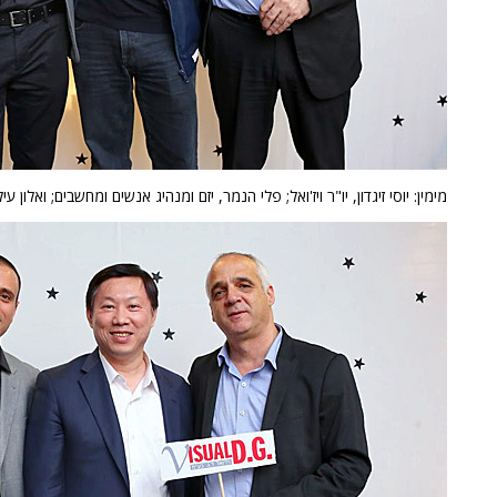
מימין: יוסי זיגדון, יו"ר ויז'ואל; פלי הנמר, יזם ומנהיג אנשים ומחשבים; ואלון עי