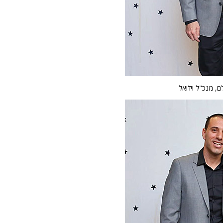
לם, מנכ"ל ויז'ואל