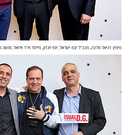
מימין: דניאל מלכה, מנכ"ל יבמ ישראל; יוסי זיגדון, מייסד ויו"ר ויז'ואל; ומש