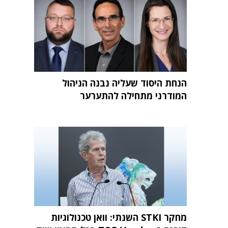
הנחת היסוד שעליה נבנה הניהול
המודרני מתחילה להתערער
מחקר STKI השנתי: וואן טכנולוגיות