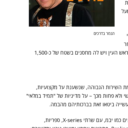
ת
על
הנמר בדרכים
ר
לקוחותיה. החברה שוכנת באזור התעשייה פארק אפק בראש העין ויש לה מחסנים בשטח של כ-1,500
-Claim to fame שלה – הוא רמת השירות הגבוהה, שנשענת על מקצועיות,
שי ולא פחות מכך – על מדיניות של "תמיד במלאי"
תעשייה ביטאו זאת בברכותיהם מהבמה.
פתרונות החברה מבוססים על נציגויות רשמיות של מותגים כמו יבמ, עם שרתי X-series, ספריות,