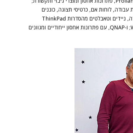
פתרונות אחסון ומוצרי גיבוי ותקשורת; HPE, עם שרתי Proliant, פתרונות אחסון ומוצרי גיבוי ותקשורת;
 עבודה, לוחות אם, כרטיסי תצוגה, כוננים
אופטיים, מוצרי תקשורת ומסכים; לנובו, עם תחנות עבודה, ניידים וטאבלטים מהסדרות ThinkPad
,Edge ,ThinkCentre ,ThinkStation ו-WorkStation; ו-QNAP, עם פתרונות אחסון ייחודיים ומגוונים