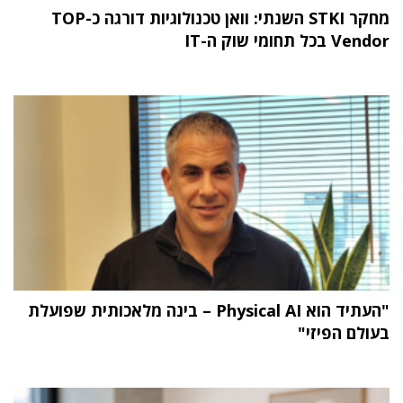
מחקר STKI השנתי: וואן טכנולוגיות דורגה כ-TOP
Vendor בכל תחומי שוק ה-IT
"העתיד הוא Physical AI – בינה מלאכותית שפועלת
בעולם הפיזי"