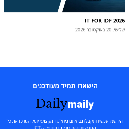
IT FOR IDF 2026
שלישי, 20 באוקטובר 2026
הישארו תמיד מעודכנים
Daily
maily
הירשמו עכשיו ותקבלו גם אתם ניוזלטר מקצועי יומי, המרכז את כל
החדשות והעדכונים בתחומי ה-ICT