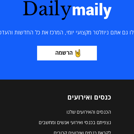
Daily
maily
 גם אתם ניוזלטר מקצועי יומי, המרכז את כל החדשות והעדכוני
הרשמה
כנסים ואירועים
הכנסים והאירועים שלנו
נצפיתם בכנסי ואירועי אנשים ומחשבים
לקראת כנסים ואירועים קרובים