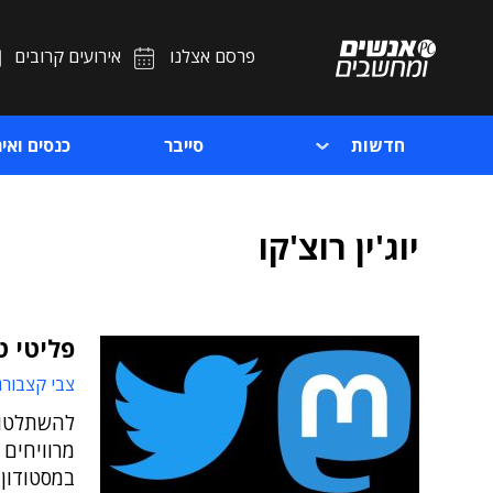
פרסם אצלנו
אירועים קרובים
חדשות
סייבר
כנסים ואיר
יוג'ין רוצ'קו
פליטי ט
צבי קצבורג
להשתלטות
מרוויחים
במסטודון