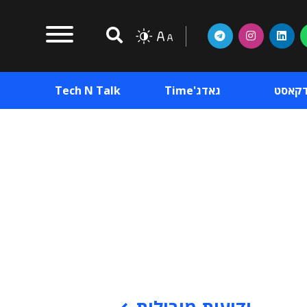
דקאסט
גאדג'Time
Tech N Talk
וכן פרסומי
תוכן פרסומי
וכן פרסומי