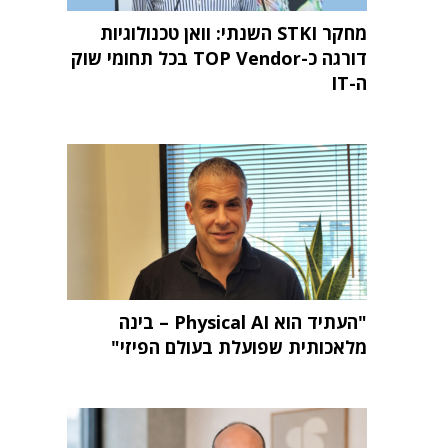
מחקר STKI השנתי: וואן טכנולוגיות
דורגה כ-TOP Vendor בכל תחומי שוק
ה-IT
"העתיד הוא Physical AI – בינה
מלאכותית שפועלת בעולם הפיזי"