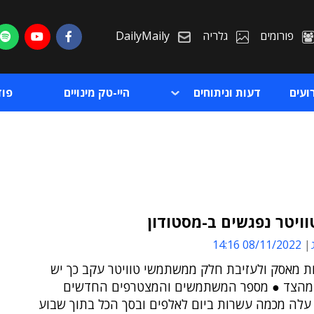
פורומים
גלריה
DailyMaily
ועים
דעות וניתוחים
היי-טק מינויים
פו
וויטר נפגשים ב-מסטודון
08/11/2022 14:16
ת
 מאסק ולעזיבת חלק ממשתמשי טוויטר עקב כך יש
ת
 מהצד ● מספר המשתמשים והמצטרפים החדשים
 עלה מכמה עשרות ביום לאלפים ובסך הכל בתוך שבוע