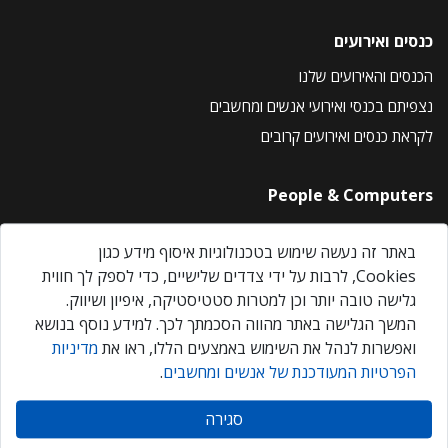
כנסים ואירועים
הכנסים והאירועים שלנו
נצפיתם בכנסי ואירועי אנשים ומחשבים
לקראת כנסים ואירועים קרובים
People & Computers
About Us
באתר זה נעשה שימוש בטכנולוגיות איסוף מידע כגון
Privacy Policy
Cookies, לרבות על ידי צדדים שלישיים, כדי לספק לך חווית
Contact Us
גלישה טובה יותר וכן למטרות סטטיסטיקה, איפיון ושיווק.
Our Events
המשך הגלישה באתר מהווה הסכמתך לכך. למידע נוסף בנושא
ואפשרות לנהל את השימוש באמצעים הללו, ראו את
מדיניות
הפרטיות המעודכנת של אנשים ומחשבים
.
אנשים ומחשבים © 2026 – כל הזכויות שמורות
סגירה
Created by