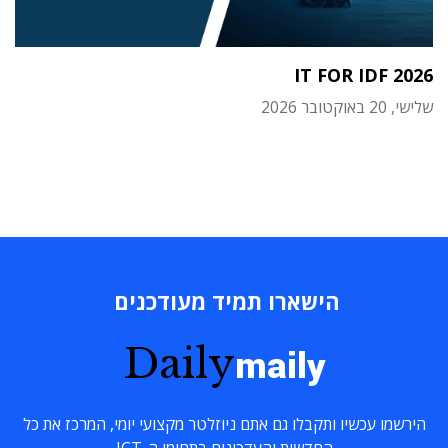
IT FOR IDF 2026
שלישי, 20 באוקטובר 2026
הישארו תמיד מעודכנים
Daily
maily
הירשמו עכשיו ותקבלו גם אתם ניוזלטר מקצועי יומי, המרכז את כל