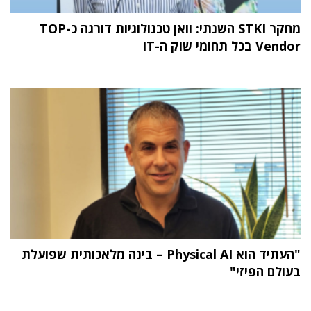
מחקר STKI השנתי: וואן טכנולוגיות דורגה כ-TOP
Vendor בכל תחומי שוק ה-IT
"העתיד הוא Physical AI – בינה מלאכותית שפועלת
בעולם הפיזי"