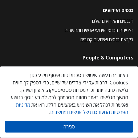
כנסים ואירועים
הכנסים והאירועים שלנו
נצפיתם בכנסי ואירועי אנשים ומחשבים
לקראת כנסים ואירועים קרובים
People & Computers
About Us
באתר זה נעשה שימוש בטכנולוגיות איסוף מידע כגון
Privacy Policy
Cookies, לרבות על ידי צדדים שלישיים, כדי לספק לך חווית
Contact Us
גלישה טובה יותר וכן למטרות סטטיסטיקה, איפיון ושיווק.
Our Events
המשך הגלישה באתר מהווה הסכמתך לכך. למידע נוסף בנושא
ואפשרות לנהל את השימוש באמצעים הללו, ראו את
מדיניות
הפרטיות המעודכנת של אנשים ומחשבים
.
אנשים ומחשבים © 2026 – כל הזכויות שמורות
סגירה
Created by