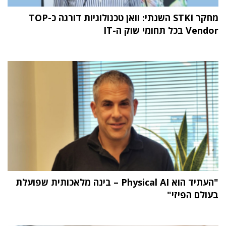
מחקר STKI השנתי: וואן טכנולוגיות דורגה כ-TOP
Vendor בכל תחומי שוק ה-IT
"העתיד הוא Physical AI – בינה מלאכותית שפועלת
בעולם הפיזי"