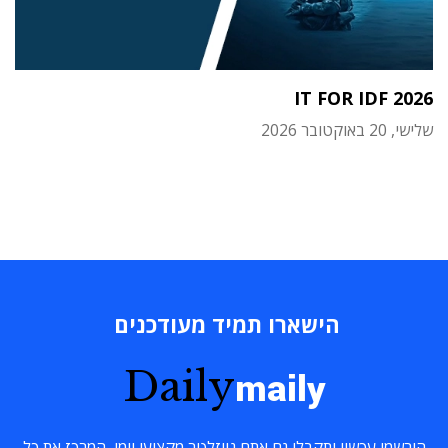
IT FOR IDF 2026
שלישי, 20 באוקטובר 2026
הישארו תמיד מעודכנים
Daily
maily
הירשמו עכשיו ותקבלו גם אתם ניוזלטר מקצועי יומי, המרכז את כל