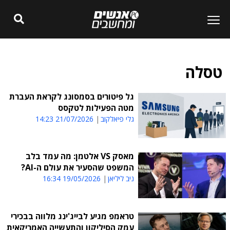
טסלה
גל פיטורים בסמסונג לקראת העברת
מטה הפעילות לטקסס
גלי פיאלקוב
21/07/2026 14:23
מאסק VS אלטמן: מה עמד בלב
המשפט שהסעיר את עולם ה-AI?
ניב ליליאן
19/05/2026 16:34
טראמפ מגיע לבייג'ינג מלווה בבכירי
עמק הסיליקון והתעשייה האמריקאית