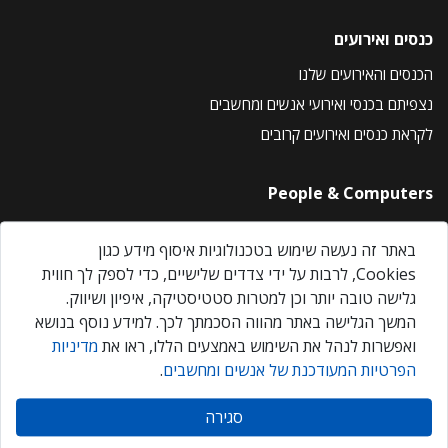
כנסים ואירועים
הכנסים והאירועים שלנו
נצפיתם בכנסי ואירועי אנשים ומחשבים
לקראת כנסים ואירועים קרובים
People & Computers
About Us
באתר זה נעשה שימוש בטכנולוגיות איסוף מידע כגון
Privacy Policy
Cookies, לרבות על ידי צדדים שלישיים, כדי לספק לך חווית
Contact Us
גלישה טובה יותר וכן למטרות סטטיסטיקה, איפיון ושיווק.
Our Events
המשך הגלישה באתר מהווה הסכמתך לכך. למידע נוסף בנושא
ואפשרות לנהל את השימוש באמצעים הללו, ראו את
מדיניות
הפרטיות המעודכנת של אנשים ומחשבים
.
אנשים ומחשבים © 2026 – כל הזכויות שמורות
סגירה
Created by