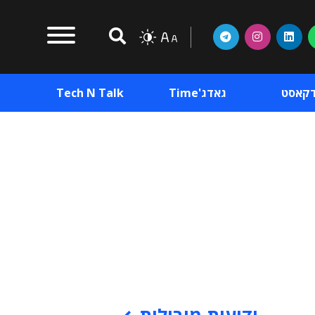
דקאסט
גאדג'Time
Tech N Talk
וכן פרסומי
תוכן פרסומי
וכן פרסומי