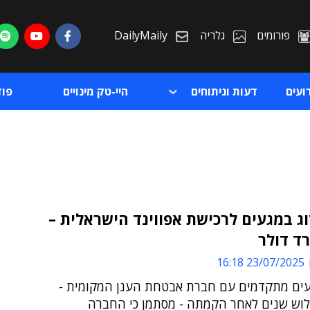
פורומים
גלריה
DailyMaily
ועים
דעות וניתוחים
היי-טק מינויים
פו
 במגעים לרכישת אפווינד הישראלית –
ד דולר
ת
23/07/2025 16:18
ת
עים מתקדמים עם חברת אבטחת הענן המקומית -
וש שנים לאחר הקמתה - מסתמן כי החברה