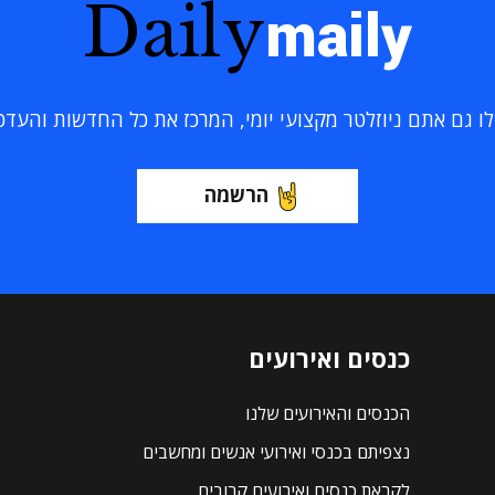
Daily
maily
 גם אתם ניוזלטר מקצועי יומי, המרכז את כל החדשות והעדכוני
הרשמה
כנסים ואירועים
הכנסים והאירועים שלנו
נצפיתם בכנסי ואירועי אנשים ומחשבים
לקראת כנסים ואירועים קרובים