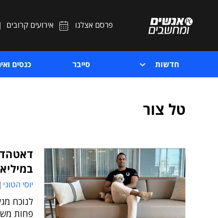
פרסם אצלנו
אירועים קרובים
חדשות
סייבר
כנסים ואיר
טל צור
דאטהדוג
במיליאר
יוסי הטוני
לנוכח מג
פחות משל