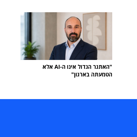
"האתגר הגדול אינו ה-AI אלא
הטמעתה בארגון"