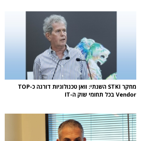
מחקר STKI השנתי: וואן טכנולוגיות דורגה כ-TOP
Vendor בכל תחומי שוק ה-IT