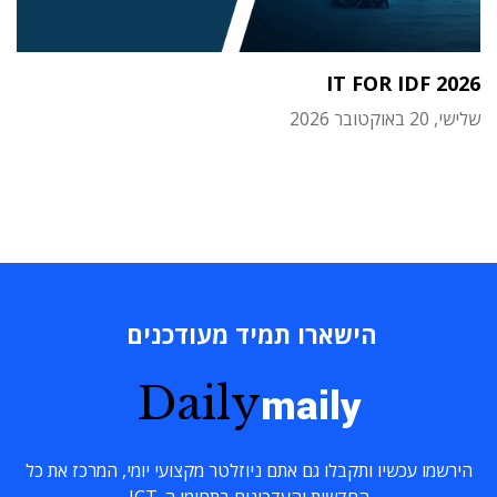
IT FOR IDF 2026
שלישי, 20 באוקטובר 2026
הישארו תמיד מעודכנים
Daily
maily
הירשמו עכשיו ותקבלו גם אתם ניוזלטר מקצועי יומי, המרכז את כל