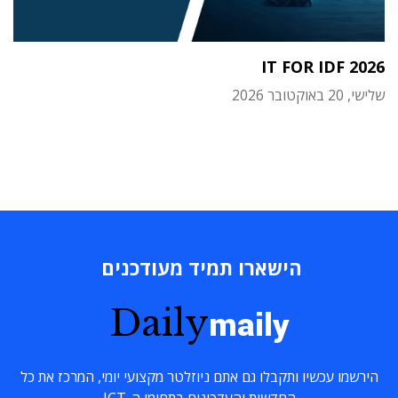
IT FOR IDF 2026
שלישי, 20 באוקטובר 2026
הישארו תמיד מעודכנים
Daily
maily
הירשמו עכשיו ותקבלו גם אתם ניוזלטר מקצועי יומי, המרכז את כל