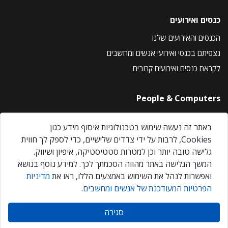
כנסים ואירועים
הכנסים והאירועים שלנו
נצפיתם בכנסי ואירועי אנשים ומחשבים
לקראת כנסים ואירועים קרובים
People & Computers
About Us
באתר זה נעשה שימוש בטכנולוגיות איסוף מידע כגון
Privacy Policy
Cookies, לרבות על ידי צדדים שלישיים, כדי לספק לך חווית
Contact Us
גלישה טובה יותר וכן למטרות סטטיסטיקה, איפיון ושיווק.
Our Events
המשך הגלישה באתר מהווה הסכמתך לכך. למידע נוסף בנושא
ואפשרות לנהל את השימוש באמצעים הללו, ראו את
מדיניות
הפרטיות המעודכנת של אנשים ומחשבים
.
אנשים ומחשבים © 2026 – כל הזכויות שמורות
סגירה
Created by