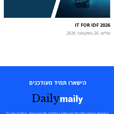
IT FOR IDF 2026
שלישי, 20 באוקטובר 2026
הישארו תמיד מעודכנים
Daily
maily
הירשמו עכשיו ותקבלו גם אתם ניוזלטר מקצועי יומי, המרכז את כל