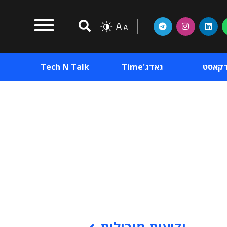
דקאסט
גאדג'Time
Tech N Talk
וכן פרסומי
תוכן פרסומי
וכן פרסומי