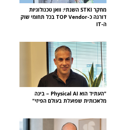
מחקר STKI השנתי: וואן טכנולוגיות
דורגה כ-TOP Vendor בכל תחומי שוק
ה-IT
"העתיד הוא Physical AI – בינה
מלאכותית שפועלת בעולם הפיזי"