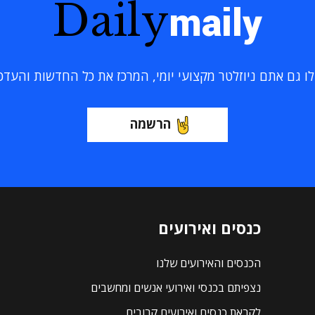
Daily
maily
 גם אתם ניוזלטר מקצועי יומי, המרכז את כל החדשות והעדכוני
הרשמה
כנסים ואירועים
הכנסים והאירועים שלנו
נצפיתם בכנסי ואירועי אנשים ומחשבים
לקראת כנסים ואירועים קרובים