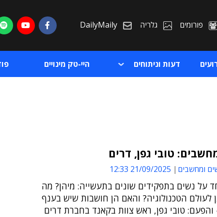
פורומים
גלריה
DailyMaily
ועים
דעות וניתוחים
היי-טק מינויים
פו
חשבים: טובי גפן, דרים
ים ומחשבים
21/09/2025 12:33
ת
ד על נשים בתפקידים שונים בתעשייה: מיהן? מה
ת
 לעולם הטכנולוגיה? והאם הן חושבות שיש בענף
והפעם: טובי גפן, ראש צוות בקאנד בחברת דרים