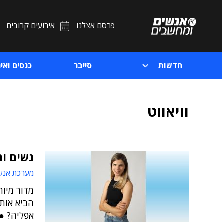
פרסם אצלנו
אירועים קרובים
חדשות
סייבר
כנסים ואיר
וויאווט
נשים ומ
מערכת אנש
מדור מיוח
הביא אותן
אפליה? ● 