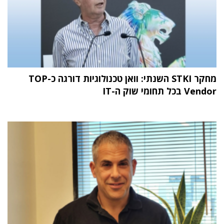
מחקר STKI השנתי: וואן טכנולוגיות דורגה כ-TOP
Vendor בכל תחומי שוק ה-IT