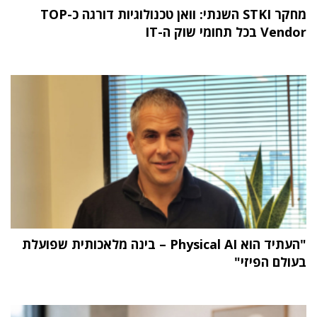
מחקר STKI השנתי: וואן טכנולוגיות דורגה כ-TOP
Vendor בכל תחומי שוק ה-IT
"העתיד הוא Physical AI – בינה מלאכותית שפועלת
בעולם הפיזי"