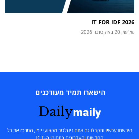
IT FOR IDF 2026
שלישי, 20 באוקטובר 2026
הישארו תמיד מעודכנים
Daily
maily
הירשמו עכשיו ותקבלו גם אתם ניוזלטר מקצועי יומי, המרכז את כל
החדשות והעדכונים בתחומי ה-ICT