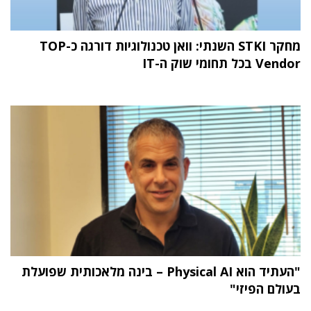
מחקר STKI השנתי: וואן טכנולוגיות דורגה כ-TOP
Vendor בכל תחומי שוק ה-IT
"העתיד הוא Physical AI – בינה מלאכותית שפועלת
בעולם הפיזי"