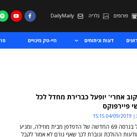
פורומים
גלריה
DailyMaily
ועים
דעות וניתוחים
היי-טק מינויים
פו
וב אחרי' יופעל כברירת מחדל לכל
 פיירפוקס
ת
04/09/2019 15:15
ת
השינוי חל בגרסה 69 החדשה של הדפדפן מבית מוזילה, ומגיע
דעות ההולכת וגוברת לכך שאף גורם לא אמור לקבל