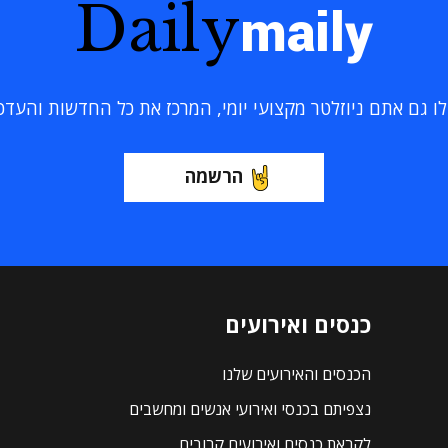
Daily
maily
 גם אתם ניוזלטר מקצועי יומי, המרכז את כל החדשות והעדכוני
הרשמה
כנסים ואירועים
הכנסים והאירועים שלנו
נצפיתם בכנסי ואירועי אנשים ומחשבים
לקראת כנסים ואירועים קרובים