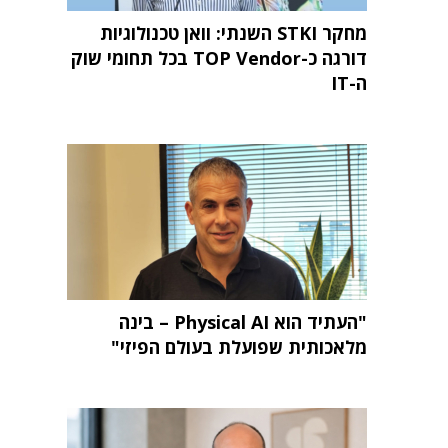
מחקר STKI השנתי: וואן טכנולוגיות
דורגה כ-TOP Vendor בכל תחומי שוק
ה-IT
"העתיד הוא Physical AI – בינה
מלאכותית שפועלת בעולם הפיזי"