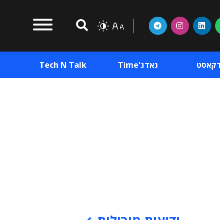
דקאסט
גאדג'Time
Tech N Talk
וכן פרסומי
תוכן פרסומי
וכן פרסומי