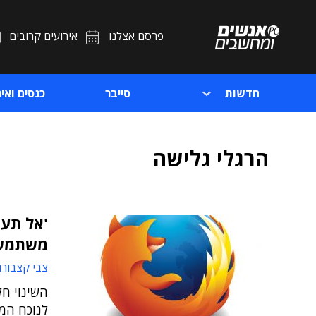
פרסם אצלנו
אירועים קרובים
חדשות
סייבר
כנסים ואיר
הרגלי גלישה
'אל תעק
משתמשי
צבי קצבורג
לנוכח המו