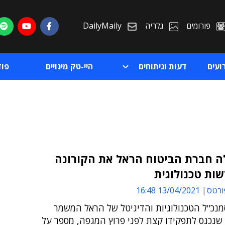
פורומים
גלריה
DailyMaily
ועים
דעות וניתוחים
היי-טק מינויים
פו
ה חברת הביטוח הראל את הקורונה
ות טכנולוגית
ת
ורטס
13/04/2021 16:48
ת
מנכ"ל הטכנולוגיות והדיגיטל של הראל המשמר
שנכנס לתפקידו קצת לפני פרוץ המגפה, מספר על