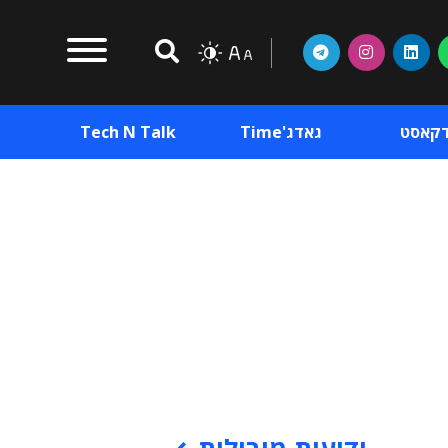
דקאסט
גאדג'Time
Tech N Talk
וכן פרסומי
תוכן פרסומי
וכן פרסומי