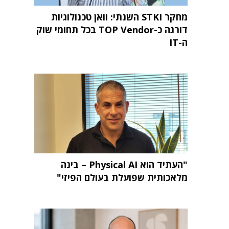
מחקר STKI השנתי: וואן טכנולוגיות
דורגה כ-TOP Vendor בכל תחומי שוק
ה-IT
"העתיד הוא Physical AI – בינה
מלאכותית שפועלת בעולם הפיזי"