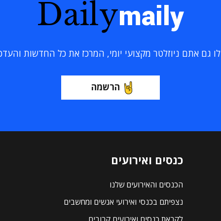
Daily
maily
 גם אתם ניוזלטר מקצועי יומי, המרכז את כל החדשות והעדכוני
הרשמה
כנסים ואירועים
הכנסים והאירועים שלנו
נצפיתם בכנסי ואירועי אנשים ומחשבים
לקראת כנסים ואירועים קרובים