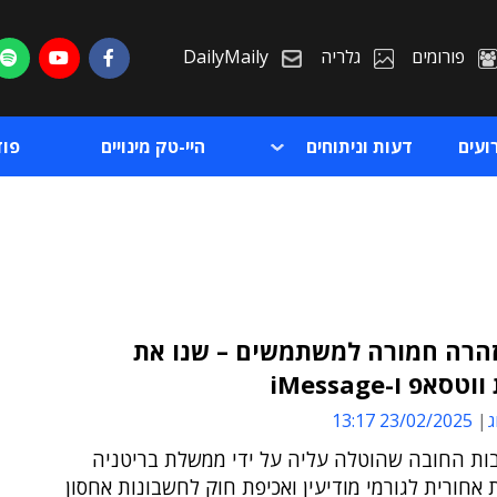
פורומים
גלריה
DailyMaily
ועים
דעות וניתוחים
היי-טק מינויים
פו
זהרה חמורה למשתמשים – שנו את
סאפ ו-iMessage
ת
ג
23/02/2025 13:17
ת
ות החובה שהוטלה עליה על ידי ממשלת בריטניה
אחורית לגורמי מודיעין ואכיפת חוק לחשבונות אחסון