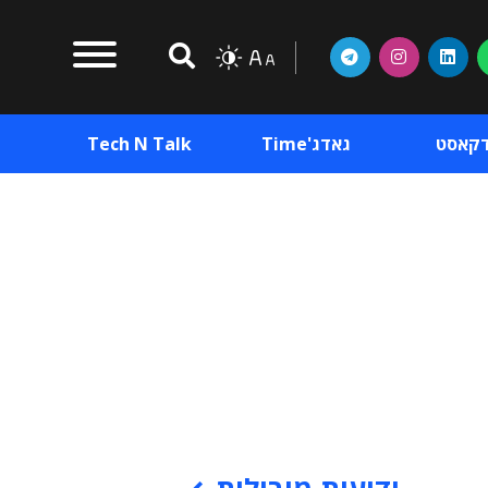
דקאסט
גאדג'Time
Tech N Talk
וכן פרסומי
תוכן פרסומי
וכן פרסומי