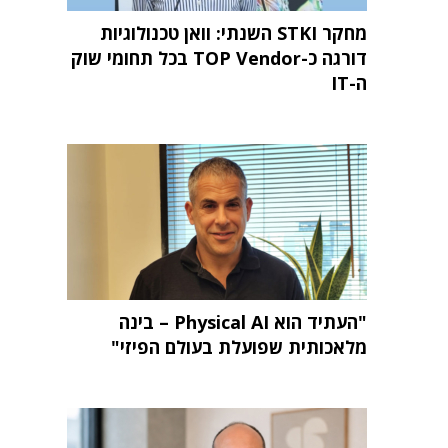
מחקר STKI השנתי: וואן טכנולוגיות
דורגה כ-TOP Vendor בכל תחומי שוק
ה-IT
"העתיד הוא Physical AI – בינה
מלאכותית שפועלת בעולם הפיזי"