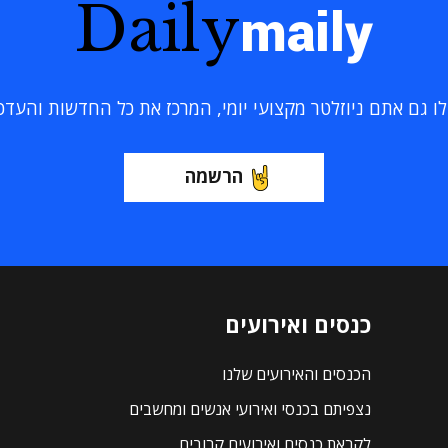
Daily
maily
 גם אתם ניוזלטר מקצועי יומי, המרכז את כל החדשות והעדכוני
הרשמה
כנסים ואירועים
הכנסים והאירועים שלנו
נצפיתם בכנסי ואירועי אנשים ומחשבים
לקראת כנסים ואירועים קרובים