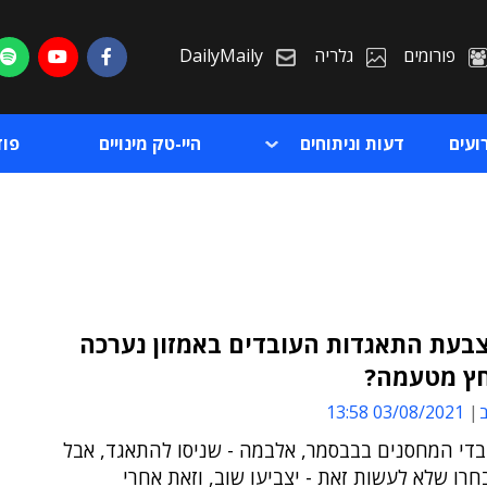
פורומים
גלריה
DailyMaily
ועים
דעות וניתוחים
היי-טק מינויים
פו
בעת התאגדות העובדים באמזון נערכה
ץ מטעמה?
ת
ב
03/08/2021 13:58
ת
בדי המחסנים בבבסמר, אלבמה - שניסו להתאגד, אבל
רו שלא לעשות זאת - יצביעו שוב, וזאת אחרי