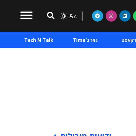
דקאסט
גאדג'Time
Tech N Talk
וכן פרסומי
תוכן פרסומי
וכן פרסומי