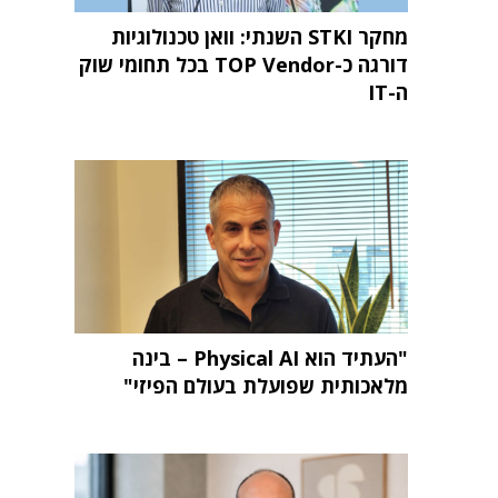
מחקר STKI השנתי: וואן טכנולוגיות
דורגה כ-TOP Vendor בכל תחומי שוק
ה-IT
"העתיד הוא Physical AI – בינה
מלאכותית שפועלת בעולם הפיזי"