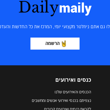
Daily
maily
 גם אתם ניוזלטר מקצועי יומי, המרכז את כל החדשות והעדכוני
הרשמה
כנסים ואירועים
הכנסים והאירועים שלנו
נצפיתם בכנסי ואירועי אנשים ומחשבים
לקראת כנסים ואירועים קרובים