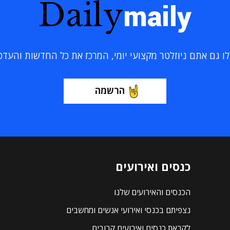
Daily
maily
 גם אתם ניוזלטר מקצועי יומי, המרכז את כל החדשות והעדכוני
הרשמה
כנסים ואירועים
הכנסים והאירועים שלנו
נצפיתם בכנסי ואירועי אנשים ומחשבים
לקראת כנסים ואירועים קרובים