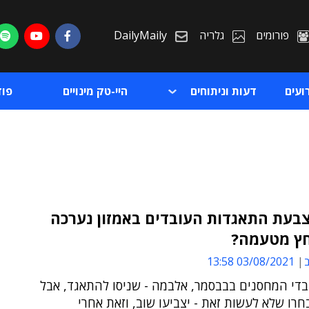
פורומים
גלריה
DailyMaily
ועים
דעות וניתוחים
היי-טק מינויים
פו
בעת התאגדות העובדים באמזון נערכה
ץ מטעמה?
ת
ב
03/08/2021 13:58
ת
בדי המחסנים בבבסמר, אלבמה - שניסו להתאגד, אבל
רו שלא לעשות זאת - יצביעו שוב, וזאת אחרי