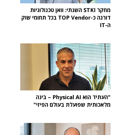
מחקר STKI השנתי: וואן טכנולוגיות
דורגה כ-TOP Vendor בכל תחומי שוק
ה-IT
"העתיד הוא Physical AI – בינה
מלאכותית שפועלת בעולם הפיזי"