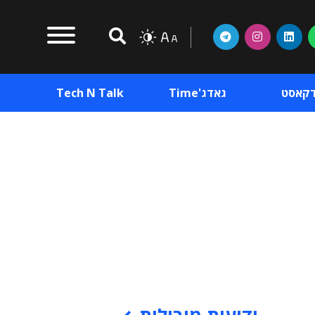
דקאסט
גאדג'Time
Tech N Talk
וכן פרסומי
תוכן פרסומי
וכן פרסומי