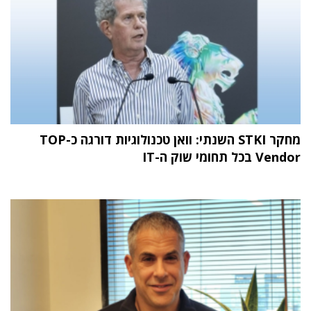
מחקר STKI השנתי: וואן טכנולוגיות דורגה כ-TOP
Vendor בכל תחומי שוק ה-IT