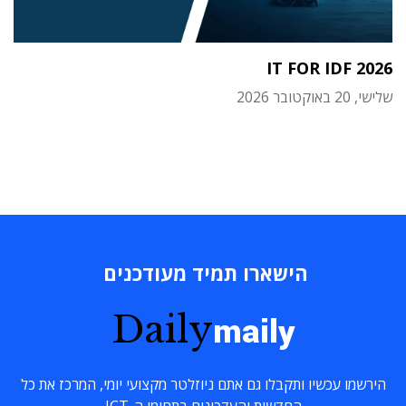
IT FOR IDF 2026
שלישי, 20 באוקטובר 2026
הישארו תמיד מעודכנים
Daily
maily
הירשמו עכשיו ותקבלו גם אתם ניוזלטר מקצועי יומי, המרכז את כל