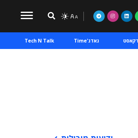
דקאסט
גאדג'Time
Tech N Talk
וכן פרסומי
תוכן פרסומי
וכן פרסומי