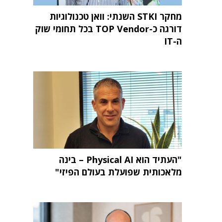
מחקר STKI השנתי: וואן טכנולוגיות
דורגה כ-TOP Vendor בכל תחומי שוק
ה-IT
"העתיד הוא Physical AI – בינה
מלאכותית שפועלת בעולם הפיזי"