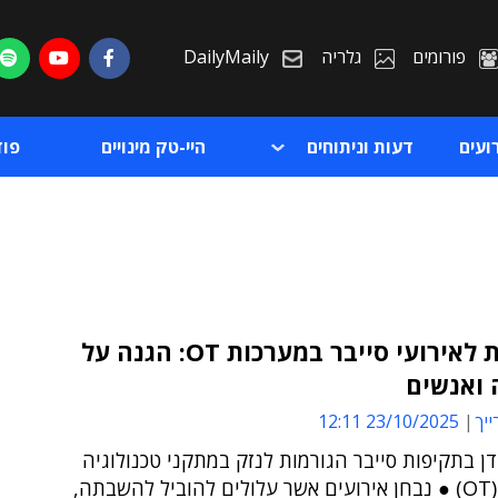
פורומים
גלריה
DailyMaily
ועים
דעות וניתוחים
היי-טק מינויים
פו
היערכות לאירועי סייבר במערכות OT: הגנה על
 ואנשים
ת
ייך
23/10/2025 12:11
ת
ן בתקיפות סייבר הגורמות לנזק במתקני טכנולוגיה
תפעולית (OT) ● נבחן אירועים אשר עלולים להוביל להשבתה,