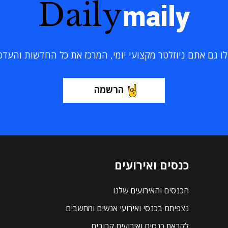
Daily
maily
 גם אתם ניוזלטר מקצועי יומי, המרכז את כל החדשות והעדכוני
הרשמה
כנסים ואירועים
הכנסים והאירועים שלנו
נצפיתם בכנסי ואירועי אנשים ומחשבים
לקראת כנסים ואירועים קרובים